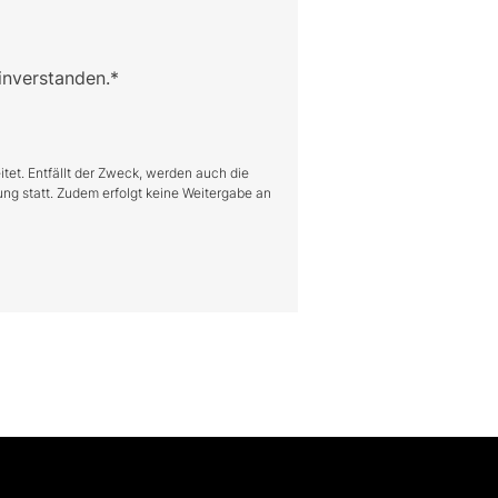
inverstanden.*
tet. Entfällt der Zweck, werden auch die
g statt. Zudem erfolgt keine Weitergabe an