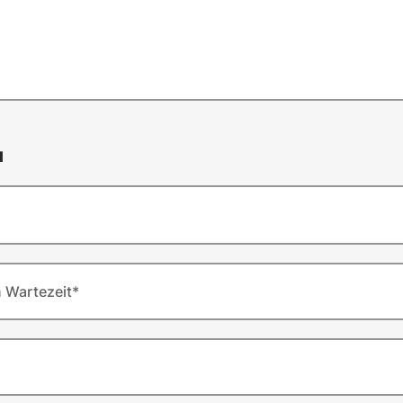
l
n Wartezeit*