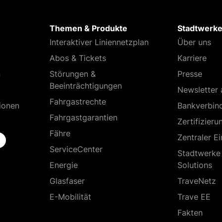
Themen & Produkte
Stadtwerke
Interaktiver Liniennetzplan
Über uns
Abos & Tickets
Karriere
n
Störungen &
Presse
Beeinträchtigungen
Newsletter 
Fahrgastrechte
ionen
Bankverbin
Fahrgastgarantien
Zertifizieru
Fähre
Zentraler E
ServiceCenter
Stadtwerke
Energie
Solutions
Glasfaser
TraveNetz
E-Mobilität
Trave EE
Fakten