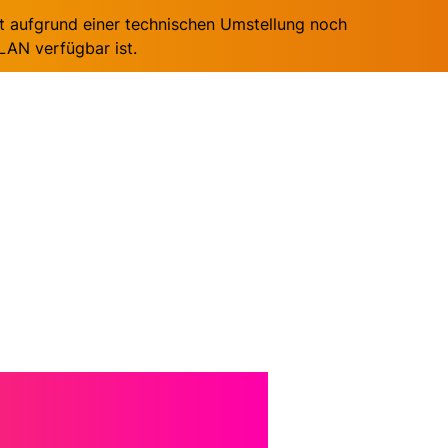
it aufgrund einer technischen Umstellung noch
AN verfügbar ist.