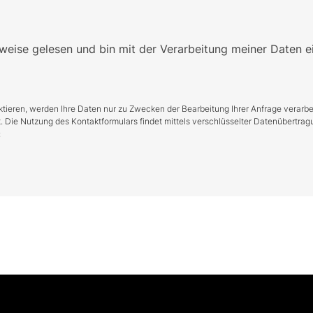
weise gelesen und bin mit der Verarbeitung meiner Daten e
tieren, werden Ihre Daten nur zu Zwecken der Bearbeitung Ihrer Anfrage verarbei
e Nutzung des Kontaktformulars findet mittels verschlüsselter Datenübertragun
: