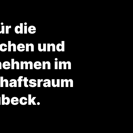
ür die
chen und
nehmen im
n
haftsraum
übeck.