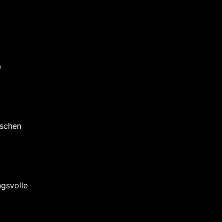
e
ischen
gsvolle