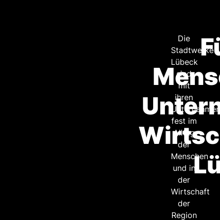
F
Die
Stadtwerke
Lübeck
Mens
sind
mit
Unter
ihren
Unternehme
fest im
Wirtsc
Alltag
der
L
Menschen
und in
der
Wirtschaft
der
Region