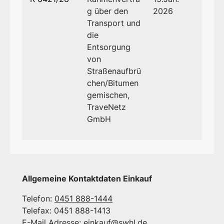
g über den
2026
Transport und
die
Entsorgung
von
Straßenaufbrü
chen/Bitumen
gemischen,
TraveNetz
GmbH
Allgemeine Kontaktdaten Einkauf
Telefon:
0451 888-1444
Telefax: 0451 888-1413
E-Mail Adresse:
einkauf@swhl.de