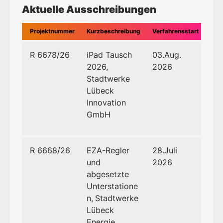
Aktuelle Ausschreibungen
Projektnummer
Kurzbeschreibung
Verfahrensstart
Ver
R 6678/26
iPad Tausch
03.Aug.
2026,
2026
Stadtwerke
Lübeck
Innovation
GmbH
R 6668/26
EZA-Regler
28.Juli
und
2026
abgesetzte
Unterstatione
n,
Stadtwerke
Lübeck
Energie