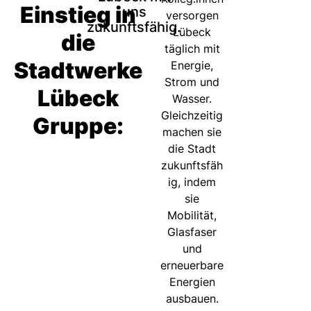
Einstieg in
uns
versorgen
zukunftsfähig.
Lübeck
die
täglich mit
Stadtwerke
Energie,
Strom und
Lübeck
Wasser.
Gleichzeitig
Gruppe:
machen sie
die Stadt
zukunftsfäh
ig, indem
sie
Mobilität,
Glasfaser
und
erneuerbare
Energien
ausbauen.