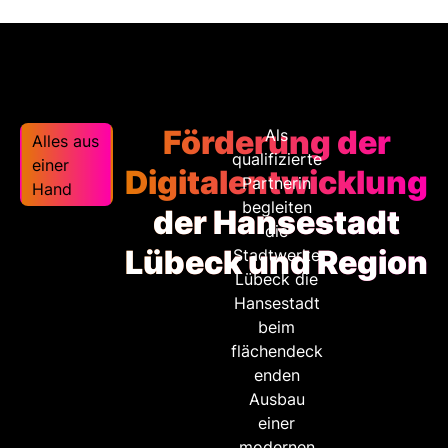
Förderung der
Als
Alles aus
qualifizierte
einer
Digitalentwicklung
Partnerin
Hand
begleiten
der Hansestadt
die
Lübeck und Region
Stadtwerke
Lübeck die
Hansestadt
beim
flächendeck
enden
Ausbau
einer
modernen