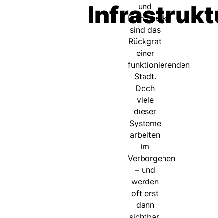
Infrastrukt
und
Pumpwerke
sind das
Rückgrat
einer
funktionierenden
Stadt.
Doch
viele
dieser
Systeme
arbeiten
im
Verborgenen
– und
werden
oft erst
dann
sichtbar,