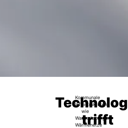
Technolog
Kommunale
Infrastrukturen
wie
trifft
Wasserleitungen,
Wärmenetze