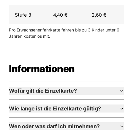
Stufe 3
4,40 €
2,60 €
Pro Erwachsenenfahrkarte fahren bis zu 3 Kinder unter 6
Jahren kostenlos mit.
Informationen
Wofür gilt die Einzelkarte?
Die Einzelkarte können Sie für eine einfache Fahrt
Wie lange ist die Einzelkarte gültig?
in eine Richtung verwenden.
Die Einzelkarte ist maximal zwei Stunden ab Kauf
Wen oder was darf ich mitnehmen?
für eine Fahrt in Richtung Fahrtziel gültig. Bei