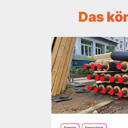
Das kön
Energie
Fernwärme