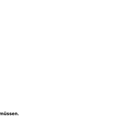
Schriftgröße
Kontrastmodus
aktivieren
 müssen.