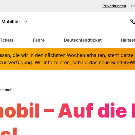
Zum Hauptinhalt springen
Privatkunden
Ge
Mobilität
S
Tickets
Fähre
Deutschlandticket
Haltes
K
ssen, die wir in den nächsten Wochen erhalten, steht derze
ur Verfügung. Wir informieren, sobald das neue Kunden-WL
er mobil
obil – Auf die 
os!