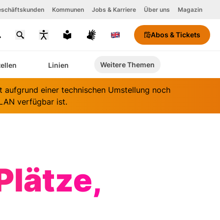
schäftskunden
Kommunen
Jobs & Karriere
Über uns
Magazin
Abos & Tickets
chriftgröße
Weitere Themen
tellen
Linien
ontrastmodus
aktivieren
it aufgrund einer technischen Umstellung noch
AN verfügbar ist.
Plätze,