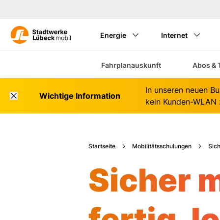
Energie
Internet
Fahrplanauskunft
Abos & 
In unseren neuen Bu
Wichtige Information
kein Kunden-WLAN z
Startseite
Mobilitätsschulungen
Sich
Sicher m
fertig, l