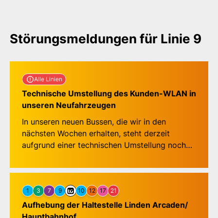
Störungsmeldungen für Linie 9
Störungsmeldungen für Lin
Alle Linien
Technische Umstellung des Kunden-WLAN in
unseren Neufahrzeugen
In unseren neuen Bussen, die wir in den
nächsten Wochen erhalten, steht derzeit
aufgrund einer technischen Umstellung noch
kein Kunden-WLAN zur Verfügung. Wir
informieren, sobald das neue Kunden-WLAN
verfügbar ist.
1
3
7
9
10
12
17
21
Aufhebung der Haltestelle Linden Arcaden/
Hauptbahnhof