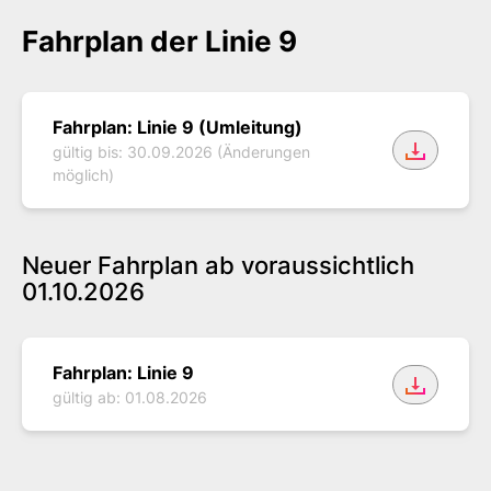
Fahrplan der Linie 9
Fahrplan der Buslinie 9
Fahrplan: Linie 9 (Umleitung)
gültig bis: 30.09.2026 (Änderungen
möglich)
Neuer Fahrplan
ab voraussichtlich
01.10.2026
Neue Fahrpläne 2024 der Bu
Fahrplan: Linie 9
gültig ab: 01.08.2026