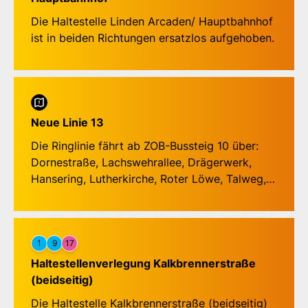
Die Haltestelle Linden Arcaden/ Hauptbahnhof
ist in beiden Richtungen ersatzlos aufgehoben.
Neue Linie 13
Die Ringlinie fährt ab ZOB-Bussteig 10 über:
Dornestraße, Lachswehrallee, Drägerwerk,
Hansering, Lutherkirche, Roter Löwe, Talweg,
Korvettenstraße, Karavellenstraße, Buntekuh,
Rotenhauser Feld, Fregattenstraße, Max-Reger-
Straße, Burckhardt-Gymnasium, Mozartstraße,
Wisbystraße, Meierstraße zum ZOB-Bussteig 2.
1
9
17
Haltestellenverlegung Kalkbrennerstraße
In entgegengesetzter Richtung ab ZOB-
(beidseitig)
Bussteig 11 über:
Die Haltestelle Kalkbrennerstraße (beidseitig)