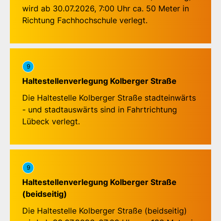
Meierstraße, Wisbystraße, Mozartstraße,
wird ab 30.07.2026, 7:00 Uhr ca. 50 Meter in
Burckhardt-Gymnasium, Max-Reger-Straße,
Richtung Fachhochschule verlegt.
Fregattenstraße, Rotenhauser Feld, Buntekuh,
Karavellenstraße, Korvettenstraße, Talweg,
Roter Löwe, Drägerwerk, Lutherkirche,
Hansering, Drägerwerk, Lachswehrallee,
9
Haltestellenverlegung Kolberger Straße
Die Haltestelle Kolberger Straße stadteinwärts
- und stadtauswärts sind in Fahrtrichtung
Lübeck verlegt.
9
Haltestellenverlegung Kolberger Straße
(beidseitig)
Die Haltestelle Kolberger Straße (beidseitig)