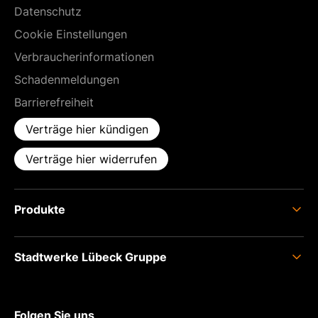
Datenschutz
Cookie Einstellungen
Verbraucherinformationen
Schadenmeldungen
Barrierefreiheit
Verträge hier kündigen
Verträge hier widerrufen
Produkte
Strom
Stadtwerke Lübeck Gruppe
Erdgas
Glasfaser
Über uns
Photovoltaik
Karriere
Folgen Sie uns