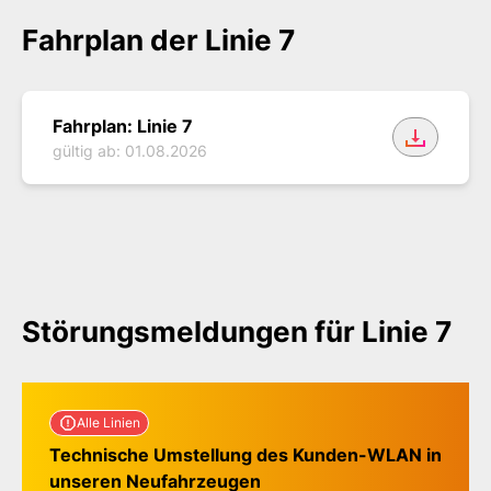
Fahrplan der Linie 7
Fahrplan der Buslinie 7
Fahrplan: Linie 7
gültig ab: 01.08.2026
Störungsmeldungen für Linie 7
Störungsmeldungen für Lin
Alle Linien
Technische Umstellung des Kunden-WLAN in
unseren Neufahrzeugen