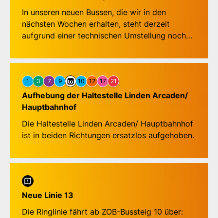
In unseren neuen Bussen, die wir in den
nächsten Wochen erhalten, steht derzeit
aufgrund einer technischen Umstellung noch
kein Kunden-WLAN zur Verfügung. Wir
informieren, sobald das neue Kunden-WLAN
verfügbar ist.
1
3
7
9
10
12
17
21
Aufhebung der Haltestelle Linden Arcaden/
Hauptbahnhof
Die Haltestelle Linden Arcaden/ Hauptbahnhof
ist in beiden Richtungen ersatzlos aufgehoben.
Neue Linie 13
Die Ringlinie fährt ab ZOB-Bussteig 10 über: