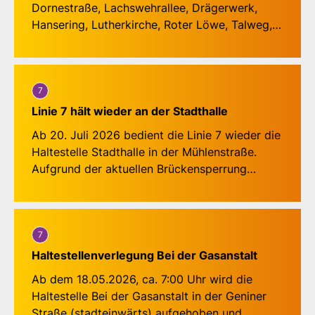
Dornestraße, Lachswehrallee, Drägerwerk,
Hansering, Lutherkirche, Roter Löwe, Talweg,
Korvettenstraße, Karavellenstraße, Buntekuh,
Rotenhauser Feld, Fregattenstraße, Max-Reger-
Straße, Burckhardt-Gymnasium, Mozartstraße,
Wisbystraße, Meierstraße zum ZOB-Bussteig 2.
7
Linie 7 hält wieder an der Stadthalle
In entgegengesetzter Richtung ab ZOB-
Ab 20. Juli 2026 bedient die Linie 7 wieder die
Bussteig 11 über:
Haltestelle Stadthalle in der Mühlenstraße.
Meierstraße, Wisbystraße, Mozartstraße,
Aufgrund der aktuellen Brückensperrung
Burckhardt-Gymnasium, Max-Reger-Straße,
befindet sich die Haltestelle jedoch an einem
Fregattenstraße, Rotenhauser Feld, Buntekuh,
veränderten Standort. Bitte beachten Sie die
Karavellenstraße, Korvettenstraße, Talweg,
Roter Löwe, Drägerwerk, Lutherkirche,
7
Hansering, Drägerwerk, Lachswehrallee,
Haltestellenverlegung Bei der Gasanstalt
Ab dem 18.05.2026, ca. 7:00 Uhr wird die
Haltestelle Bei der Gasanstalt in der Geniner
Straße (stadteinwärts) aufgehoben und