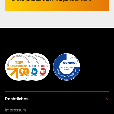
verlegt.
Die Haltestelle Bei der Gasanstalt befindet sich
dann auch in der gleichnamigen Straße Bei der
Gasanstalt.
Diese Haltestellenverlegung bleibt mindestens
bis zum nächsten Fahrplanwechsel bestehen.
Rechtliches
Impressum