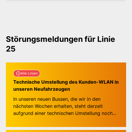
Störungsmeldungen für Linie
25
Störungsmeldungen für Lin
Alle Linien
Technische Umstellung des Kunden-WLAN in
unseren Neufahrzeugen
In unseren neuen Bussen, die wir in den
nächsten Wochen erhalten, steht derzeit
aufgrund einer technischen Umstellung noch
kein Kunden-WLAN zur Verfügung. Wir
informieren, sobald das neue Kunden-WLAN