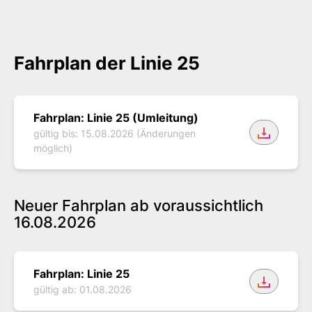
Fahrplan der Linie 25
Fahrplan der Buslinie 25
Fahrplan: Linie 25 (Umleitung)
gültig bis: 15.08.2026 (Änderungen
möglich)
Neuer Fahrplan
ab voraussichtlich
16.08.2026
Neue Fahrpläne 2024 der Bu
Fahrplan: Linie 25
gültig ab: 01.08.2026