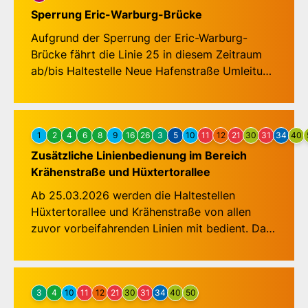
Sperrung Eric-Warburg-Brücke
In entgegengesetzter Richtung ab ZOB-
Aufgrund der Sperrung der Eric-Warburg-
Bussteig 11 über:
Brücke fährt die Linie 25 in diesem Zeitraum
Meierstraße, Wisbystraße, Mozartstraße,
ab/bis Haltestelle Neue Hafenstraße Umleitung
Burckhardt-Gymnasium, Max-Reger-Straße,
über Hafenstraße, Brückenweg und
Fregattenstraße, Rotenhauser Feld, Buntekuh,
Falkenstraße zum/ab Gustav-Radbruch-Platz.
Karavellenstraße, Korvettenstraße, Talweg,
Deshalb können in diesem Zeitraum die
Roter Löwe, Drägerwerk, Lutherkirche,
Haltestellen Eric-Warburg-Brücke,
1
2
4
6
8
9
16
26
3
5
10
11
12
21
30
31
34
40
Hansering, Drägerwerk, Lachswehrallee,
Einsiedelstraße, Karlstraße und An der
Zusätzliche Linienbedienung im Bereich
Hansehalle nicht bedient werden.
Krähenstraße und Hüxtertorallee
Ab 25.03.2026 werden die Haltestellen
Hüxtertorallee und Krähenstraße von allen
zuvor vorbeifahrenden Linien mit bedient. Das
ergibt folgende Änderungen im Netzplan.
Hüxtertorallee (in beiden Fahrtrichtungen):
3
4
10
11
12
21
30
31
34
40
50