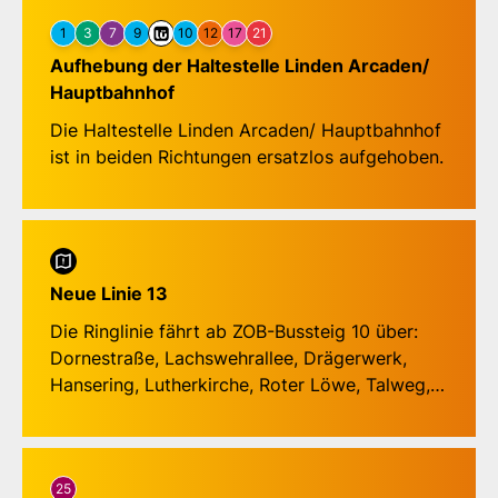
verfügbar ist.
1
3
7
9
10
12
17
21
Aufhebung der Haltestelle Linden Arcaden/
Hauptbahnhof
Die Haltestelle Linden Arcaden/ Hauptbahnhof
ist in beiden Richtungen ersatzlos aufgehoben.
Neue Linie 13
Die Ringlinie fährt ab ZOB-Bussteig 10 über:
Dornestraße, Lachswehrallee, Drägerwerk,
Hansering, Lutherkirche, Roter Löwe, Talweg,
Korvettenstraße, Karavellenstraße, Buntekuh,
Rotenhauser Feld, Fregattenstraße, Max-Reger-
Straße, Burckhardt-Gymnasium, Mozartstraße,
Wisbystraße, Meierstraße zum ZOB-Bussteig 2.
25