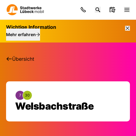
Wichtige Information
Mehr erfahren
Übersicht
7
30
Haltestelle: Welsba
Welsbachstraße