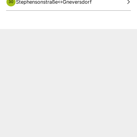
Stephensonstraße
Gneversdorf
30