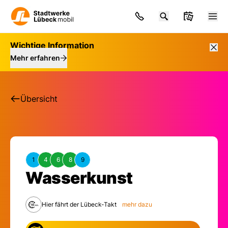
Wichtige Information
Mehr erfahren
Übersicht
1
4
6
8
9
Haltestelle: Wasser
Wasserkunst
Hier fährt der Lübeck-Takt
mehr dazu