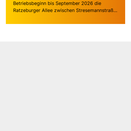
Betriebsbeginn bis September 2026 die
Ratzeburger Allee zwischen Stresemannstraße
und Wasserkunst in Richtung Stadt gesperrt.
Die Linien 4, 6 und 8 fahren ab der Haltestelle
Fahlenkampsweg über den St.-Jürgen-Ring
weiter über die Kronsforder Allee zum
Mühlentorteller und dann weiter im Linienweg.
Die Linien 1 und 9 fahren ab der Haltestelle
Kalkbrennerstraße über den Mönkhofer Weg,
links in den St.-Jürgen-Ring, rechts in die
Kronsforder Allee zum Mühlentorteller und
dann weiter im Linienweg.
Die Haltestelle Overbeckstraße und
Verwaltungszentrum Mühlentor werden von
allen betreffenden Linien angefahren.