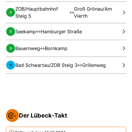
ZOB/Hauptbahnhof
Groß Grönau/Am
4
Steig 5
Vierth
Seekamp
Hamburger Straße
6
Bauernweg
Bornkamp
8
Bad Schwartau/ZOB Steig 3
Grillenweg
9
Der Lübeck-Takt