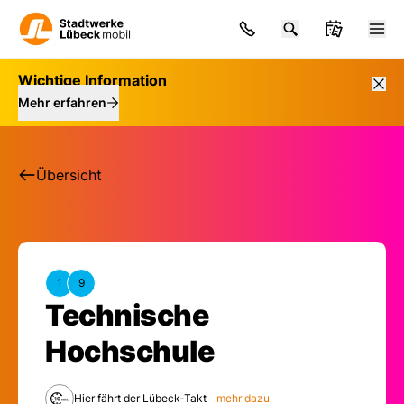
Wichtige Information
Mehr erfahren
Übersicht
1
9
Technische
Haltestelle: Techni
Hochschule
Hier fährt der Lübeck-Takt
mehr dazu