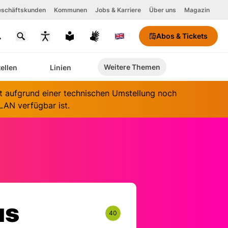
schäftskunden
Kommunen
Jobs & Karriere
Über uns
Magazin
Abos & Tickets
chriftgröße
Weitere Themen
tellen
Linien
ontrastmodus
aktivieren
it aufgrund einer technischen Umstellung noch
AN verfügbar ist.
us
40