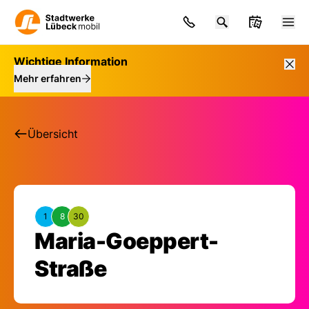
Wichtige Information
Mehr erfahren
Übersicht
1
8
30
Maria-Goeppert-
Haltestelle: Maria-
Straße