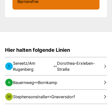
Barrierefrei
Hier halten folgende Linien
Sereetz/Am
Dorothea-Erxleben-
1
Rugenberg
Straße
Bauernweg
Bornkamp
8
Stephensonstraße
Gneversdorf
30