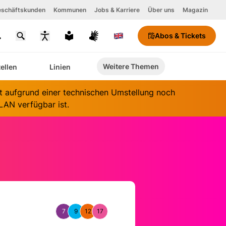
schäftskunden
Kommunen
Jobs & Karriere
Über uns
Magazin
Abos & Tickets
chriftgröße
Weitere Themen
tellen
Linien
ontrastmodus
aktivieren
it aufgrund einer technischen Umstellung noch
AN verfügbar ist.
7
9
12
17