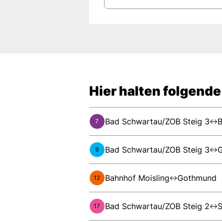
Hier halten folgende
Bad Schwartau/ZOB Steig 3
B
7
Bad Schwartau/ZOB Steig 3
G
9
Bahnhof Moisling
Gothmund
12
Bad Schwartau/ZOB Steig 2
S
17