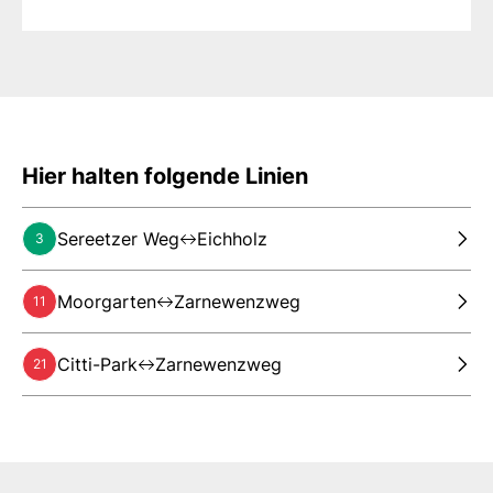
Hier halten folgende Linien
Sereetzer Weg
Eichholz
3
Moorgarten
Zarnewenzweg
11
Citti-Park
Zarnewenzweg
21