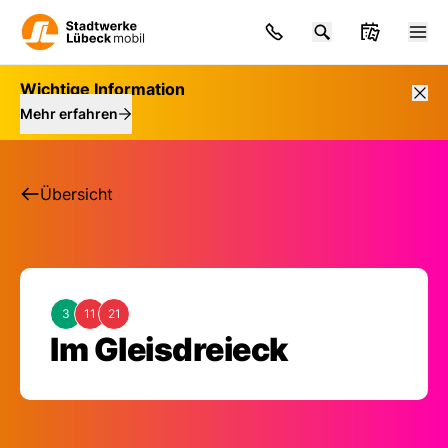
Wichtige Information
Mehr erfahren
Übersicht
3
11
21
Haltestelle: Im Gleis
Im Gleisdreieck