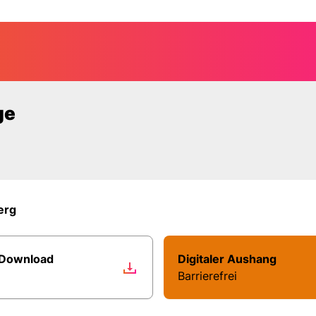
elle: Dorothea
ge
erg
 Download
Digitaler Aushang
Barrierefrei