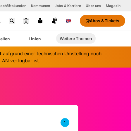
schäftskunden
Kommunen
Jobs & Karriere
Über uns
Magazin
Abos & Tickets
chriftgröße
Weitere Themen
tellen
Linien
ontrastmodus
aktivieren
it aufgrund einer technischen Umstellung noch
AN verfügbar ist.
1