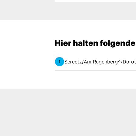
Hier halten folgende
Sereetz/Am Rugenberg
Dorot
1