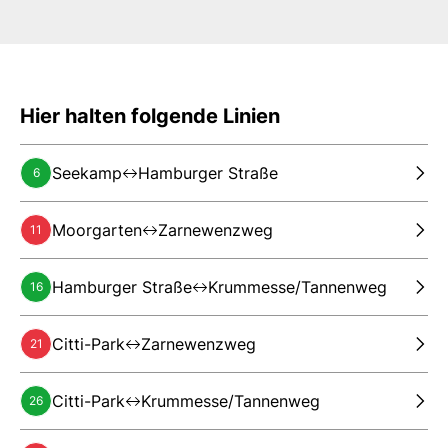
Hier halten folgende Linien
Seekamp
Hamburger Straße
6
Moorgarten
Zarnewenzweg
11
Hamburger Straße
Krummesse/Tannenweg
16
Citti-Park
Zarnewenzweg
21
Citti-Park
Krummesse/Tannenweg
26