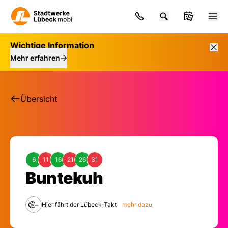
Wichtige Information
Mehr erfahren
Übersicht
6
11
16
21
26
31
Haltestelle: Bunteku
Buntekuh
Hier fährt der Lübeck-Takt
mehr dazu