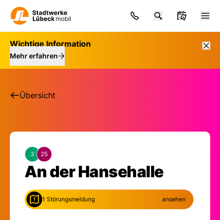
Wichtige Information
Mehr erfahren
Übersicht
3
25
Haltestelle: An der 
An der Hansehalle
1 Störungsmeldung
ansehen