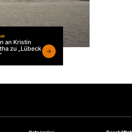
eit
n an Kristin
tha zu „Lübeck
“