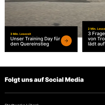
2 Min. Lesez
3 Frage
3 Min. Lesezeit
Unser Training Day für
von Tro
den Quereinstieg
lädt auf
Folgt uns auf Social Media