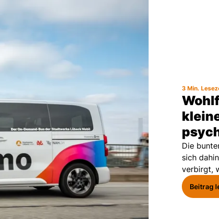
3 Min. Lesez
Wohlf
kleine
psych
Die bunte
sich dahi
verbirgt,
Beitrag 