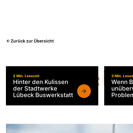
Zurück zur Übersicht
FORTSCHRITT & MOB
2 Min. Lesezeit
3 Min. Lesez
Hinter den Kulissen
Wenn B
der Stadtwerke
unüber
Lübeck Buswerkstatt
Problem