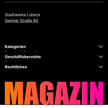
Stadtwerke Lübeck
Geniner Straße 80
Kategorien
Energie & Zukunft
Geschäftsbereiche
Wissen
Energie
Nachhaltigkeit
Rechtliches
Digital
Impressum
Mobil
Datenschutz
Gruppe
Cookie-Einstellungen
Karriere
Barrierefreiheit
Geschäftskunden
Fakten