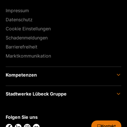
Impressum
Datenschutz
Cookie Einstellungen
Schadenmeldungen
Barrierefreiheit
Marktkommunikation
Kompetenzen
Energie
Stadtwerke Lübeck Gruppe
Digital
Mobilität
Über uns
Infrastruktur
Karriere
Folgen Sie uns
Presse
Kontakt