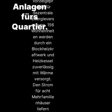
Vorzeigepr
Anlagen
ojekt für
dezentrale
fürs
Energievers
Quartier.
orgung. 156
Wohneinheit
en werden
durch ein
Blockheizkr
aftwerk und
Heizkessel
zuverlässig
mit Wärme
versorgt.
Den Strom
für acht
Mehrfamilie
nhäuser
liefern