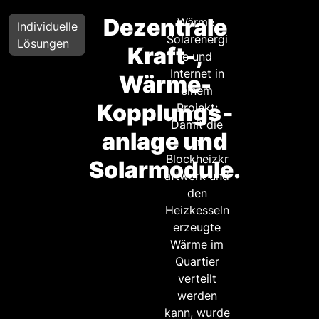
Dezentrale
Wärme,
Individuelle
Solarenergi
Lösungen
Kraft-,
e und
Internet in
Wärme-
einem
Kopplungs­
Projekt:
Damit die
anlage und
im
Blockheizkr
Solarmodule.
aftwerk und
den
Heizkesseln
erzeugte
Wärme im
Quartier
verteilt
werden
kann, wurde