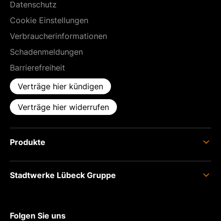
Datenschutz
Cookie Einstellungen
Verbraucherinformationen
Schadenmeldungen
Barrierefreiheit
Verträge hier kündigen
Verträge hier widerrufen
Produkte
Strom
Stadtwerke Lübeck Gruppe
Erdgas
Glasfaser
Über uns
Photovoltaik
Karriere
Folgen Sie uns